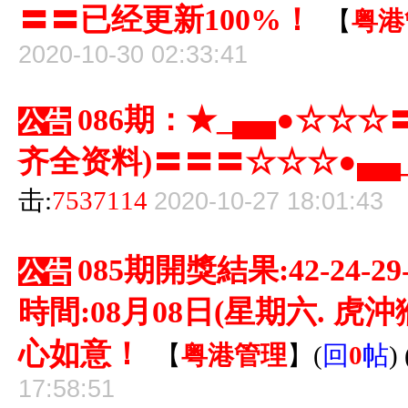
〓〓已经更新100%！
【
粤港
2020-10-30 02:33:41
086期：★_▄▄●☆☆
公告
齐全资料)〓〓〓☆☆☆●▄▄
击:
7537114
2020-10-27 18:01:43
085期開獎結果:42-24-29
公告
時間:08月08日(星期六. 虎
心如意！
【
粤港管理
】
(
回
0
帖
)
17:58:51