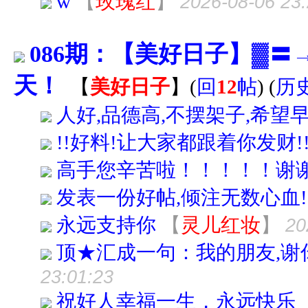
w
【
玫瑰红
】
2026-08-06 23:
086期：【美好日子】▓
天！
【
美好日子
】
(
回
12
帖
)
(
历
人好,品德高,不摆架子,希望早
!!好料!让大家都跟着你发财!
高手您辛苦啦！！！！！谢
发表一份好帖,倾注无数心血!
永远支持你
【
灵儿红妆
】
20
顶★汇成一句：我的朋友,谢
23:01:23
祝好人幸福一生，永远快乐