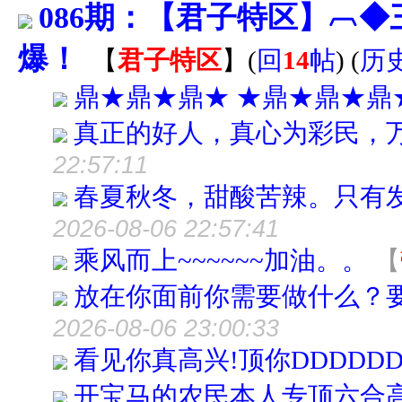
086期：【君子特区】︹
爆！
【
君子特区
】
(
回
14
帖
)
(
历
鼎★鼎★鼎★ ★鼎★鼎★鼎
真正的好人，真心为彩民，
22:57:11
春夏秋冬，甜酸苦辣。只有
2026-08-06 22:57:41
乘风而上~~~~~~加油。。
【
放在你面前你需要做什么？
2026-08-06 23:00:33
看见你真高兴!顶你DDDDDD
开宝马的农民本人专顶六合