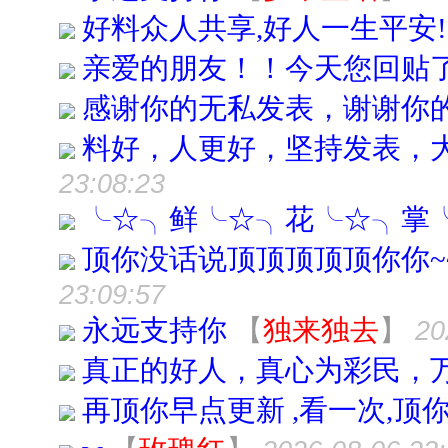
好料众人共享,好人一生平安!
亲爱的朋友！！今天您回贴
感谢你的无私发表，谢谢你
料好，人更好，坚持发表，
23:08:23
╰☆╮鲜╰☆╮花╰☆╮掌
顶你没话说顶顶顶顶顶你你~~~
23:09:57
永远支持你
【
独来独去
】
20
真正的好人，真心为彩民，
再顶你早点更新 ,看一次,顶你