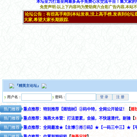
『
精英主论坛
』
y
用户名：
y
密码：