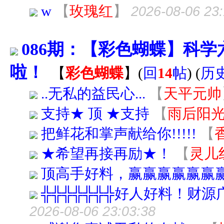
w
【
玫瑰红
】
2026-08-06 23:
086期：【彩色蝴蝶】科学六
啦！
【
彩色蝴蝶
】
(
回
14
帖
)
(
历
..无私的益民心...
【
天平元帅
支持★ 顶 ★支持
【
雨后阳
把鲜花和掌声献给你!!!!!
【
★希望再接再励★！
【
灵儿
顶高手好料，赢赢赢赢赢赢
╬╬╬╬╬╬╬好人好料！财
2026-08-06 23:03:38