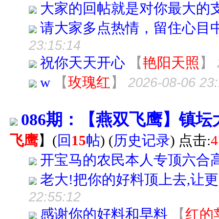
大家的回帖就是对你最大的
请大家多点热情，留住心目
23:15:14
祝你天天开心
【
艳阳天照
】
w
【
玫瑰红
】
2026-08-06 23:
086期：【燕双飞鹰】镇
飞鹰
】
(
回
15
帖
)
(
历史记录
) 点击:
4
开宝马的农民本人专顶六合
老大!把你的好料顶上去,让更多的
22:55:12
感谢你的好料和早料
【
红的