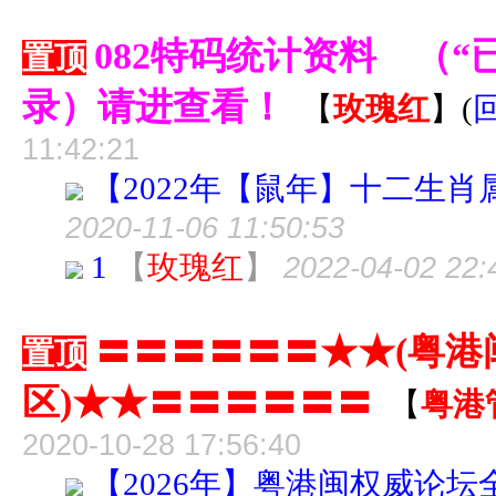
082特码统计资料 （
置顶
录）请进查看！
【
玫瑰红
】
(
11:42:21
【2022年【鼠年】十二生肖
2020-11-06 11:50:53
1
【
玫瑰红
】
2022-04-02 22:
〓〓〓〓〓〓★★(粤港
置顶
区)★★〓〓〓〓〓〓
【
粤港
2020-10-28 17:56:40
【2026年】粤港闽权威论坛