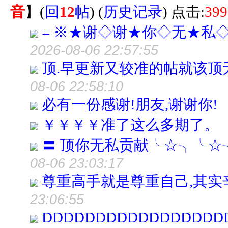
音
】
(
回
12
帖
)
(
历史记录
) 点击:
399
≡ ※★谢◇谢★你◇无★私
2026-08-06 22:57:55
顶.早更新又较准的帖就该顶
08-06 22:58:10
必有一份感谢!朋友,谢谢你!
￥￥￥￥准了这么多期了。
〓 顶你无私贡献╰☆╮╰☆
08-06 23:03:17
尊重高手就是尊重自己,其实
23:06:55
DDDDDDDDDDDDDDDDD