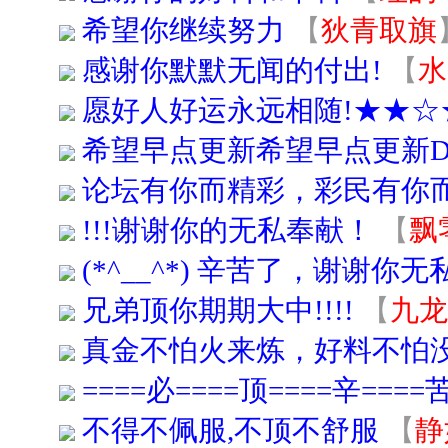
希望你继续努力
【
狄青取旗
感谢你默默无闻的付出!
【
水
愿好人好运永远相随!★★☆
希望早点更新希望早点更新D
论坛有你而精彩，彩民有你而
!!!谢谢你的无私奉献！
【
飘
(*^__^*) 辛苦了，谢谢你
兄弟顶你期期大中!!!!
【
九
真金不怕火来炼，好料不怕
====必====顶====辛====
不得不佩服,不顶不舒服
【
静