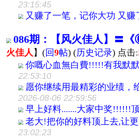
23:15:45
又赚了一笔，记你大功 又赚
086期：【风火佳人】〓
火佳人
】
(
回
9
帖
)
(
历史记录
) 点击:
你嘅心血無白費!!!!!有我默默支持
22:53:10
愿你继续用最精彩的业绩，
2026-08-06 22:59:56
早上好料.......大家中奖!!!!!!顶啊..
老大!把你的好料顶上去,让更多的
23:02:23