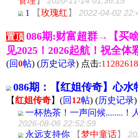
管理
】
2020-11-14 01:36:15
1
【
玫瑰红
】
2022-04-02 22:
086期:财富超群→【
置顶
见2025！2026起航！祝
(
回
0
帖
)
(
历史记录
) 点击:
1128261
086期：【红姐传奇】心水
【
红姐传奇
】
(
回
12
帖
)
(
历史记录
一杯热茶！一声问候......
2026-08-06 22:52:59
永远支持你
【
梦中童话
】
20