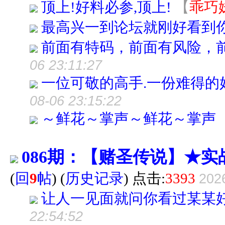
顶上!好料必参,顶上!
【
乖巧
最高兴一到论坛就刚好看到你！.
前面有特码，前面有风险，
06 23:11:27
一位可敬的高手.一份难得的
08-06 23:15:22
～鲜花～掌声～鲜花～掌声
086期：【赌圣传说】★
(
回
9
帖
)
(
历史记录
) 点击:
3393
202
让人一见面就问你看过某某
22:54:52