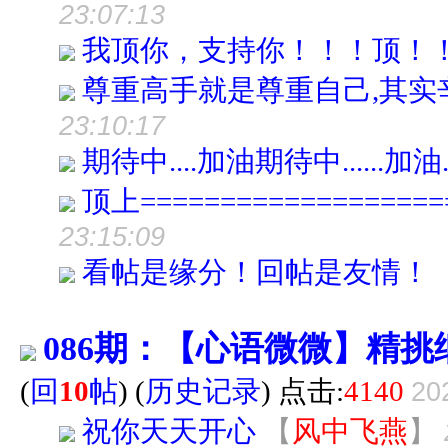
23:07:13
我顶你，支持你！！！顶！
尊重高手就是尊重自己,其实
23:10:17
期待中....加油期待中......加油...
顶上================
23:15:09
看帖是缘分！回帖是友情！
086期：【心语微微】精
(
回
10
帖
)
(
历史记录
) 点击:
4140
20
祝你天天开心
【
风中飞燕
】