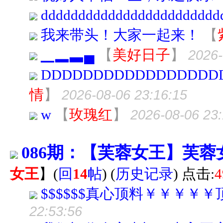
dddddddddddddddddddddddd
我来带头！大家一起来！
【
▁▂▃▄
【
美好日子
】
2026-
DDDDDDDDDDDDDDDDD
情
】
2026-08-06 23:16:15
w
【
玫瑰红
】
2026-08-06 23:
086期：【芙蓉女王】芙蓉
女王
】
(
回
14
帖
)
(
历史记录
) 点击:
4
$$$$$$真心顶料￥￥￥￥
22:53:56