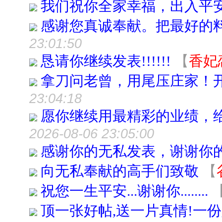
我们祝你全家幸福，出入平
感谢您真诚奉献。把最好的
23:01:50
恳请你继续发表!!!!!!
【
香妃
拿刀问老曾，用尾压庄家！
23:04:18
愿你继续用最精彩的业绩，
2026-08-06 23:05:00
感谢你的无私发表，谢谢你
向无私奉献的高手们致敬
【
祝您一生平安...谢谢你........
顶一张好帖,送一片真情!一份